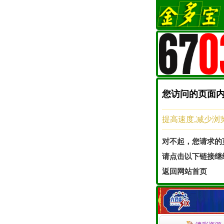
您访问的页面
提高速度,减少浏
对不起，您请求的
请点击以下链接继
返回网站首页