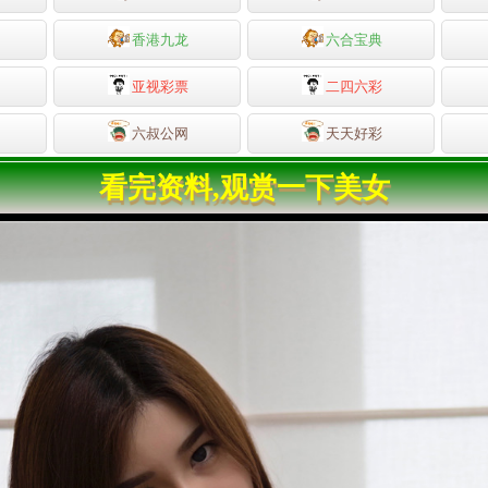
香港九龙
六合宝典
亚视彩票
二四六彩
六叔公网
天天好彩
看完资料,观赏一下美女